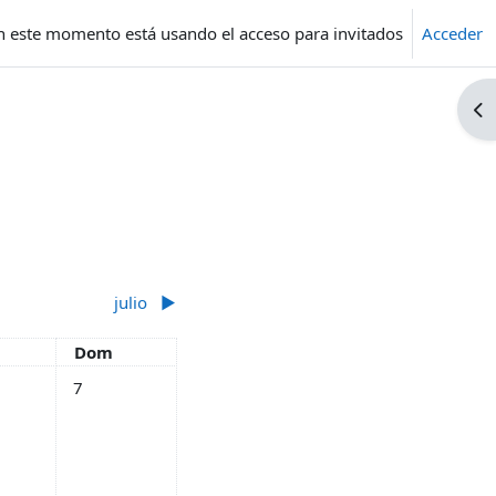
n este momento está usando el acceso para invitados
Acceder
Ab
julio
▶︎
do
Domingo
Dom
junio
ntos, sábado, 6 junio
Sin eventos, domingo, 7 junio
7