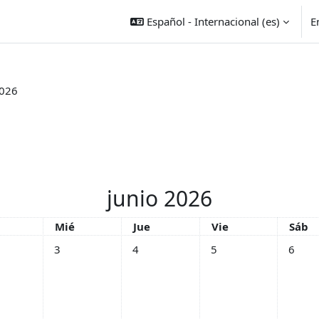
Español - Internacional ‎(es)‎
E
2026
junio 2026
tes
Miércoles
Jueves
Viernes
Sába
Mié
Jue
Vie
Sáb
unio
entos, martes, 2 junio
Sin eventos, miércoles, 3 junio
Sin eventos, jueves, 4 junio
Sin eventos, viernes, 5 
Sin eve
3
4
5
6