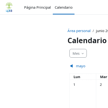
Salta al contenido principal
Página Principal
Calendario
Área personal
junio 
Calendario
Mes
◀︎
mayo
Lunes
Mar
Lun
Mar
Sin eventos, lunes, 1 j
Sin ev
1
2