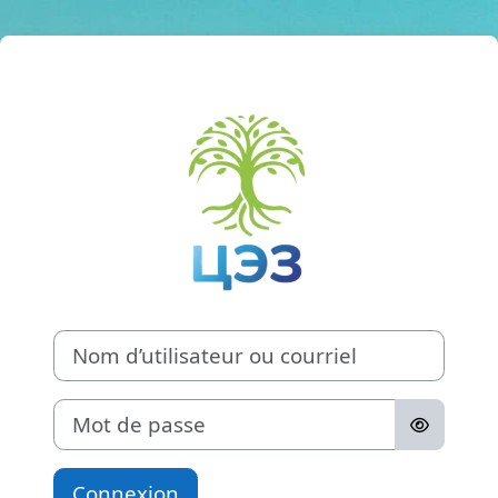
Passer au contenu principal
Connexion à Ц
Procédure de création de compte
Nom d’utilisateur ou courriel
Mot de passe
Connexion