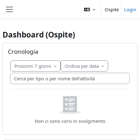
Vai al contenuto principale
Ospite
Login
Pannello laterale
Dashboard (Ospite)
Blocchi di contenuto principale
Salta Cronologia
Cronologia
Prossimi 7 giorni
Ordina per data
Cerca per tipo o per nome dell'attività
Non ci sono corsi in svolgimento