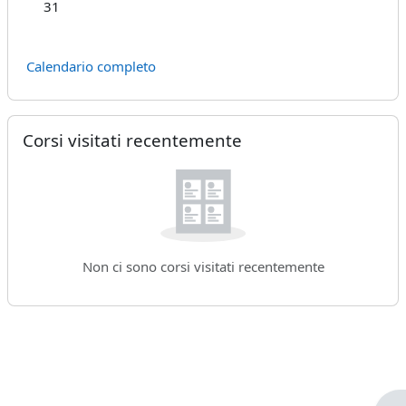
Nessun evento, lunedì 31 agosto
31
Calendario completo
Salta Corsi visitati recentemente
Corsi visitati recentemente
Non ci sono corsi visitati recentemente