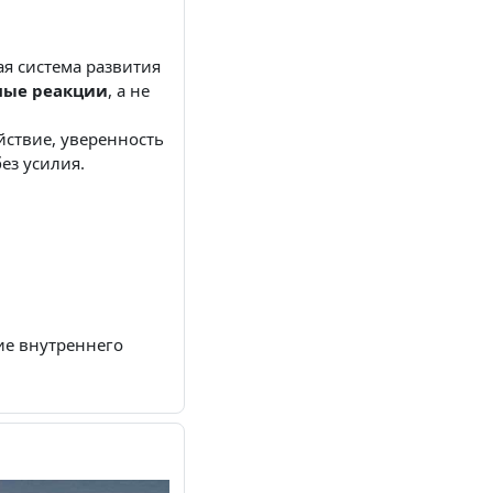
ая система развития
ные реакции
, а не
йствие, уверенность
ез усилия.
ие внутреннего