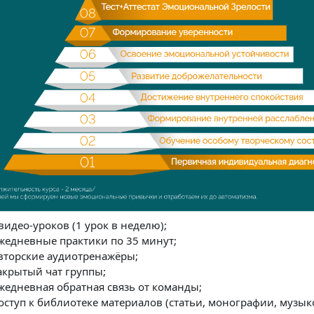
видео-уроков (1 урок в неделю);
невные практики по 35 минут;
орские аудиотренажёры;
рытый чат группы;
невная обратная связь от команды;
уп к библиотеке материалов (статьи, монографии, музыко