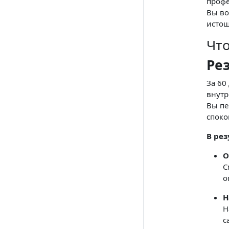
профе
Вы во
истощ
Что
Ре
За 60
внутр
Вы пе
споко
В рез
О
С
о
Н
Н
с