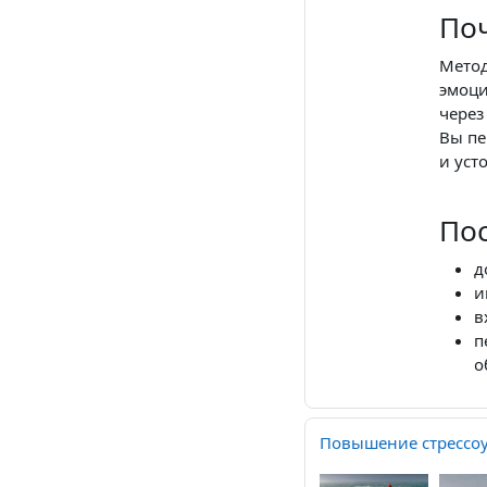
По
Метод
эмоци
через
Вы пе
и уст
Пос
д
и
в
п
о
Повышение стрессоу