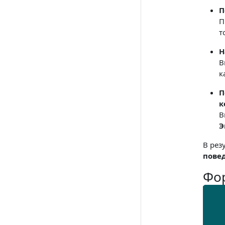
П
П
т
Н
В
к
П
к
В
Э
В рез
повед
Фо