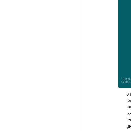
8 
ежед
авт
зак
ежед
дост