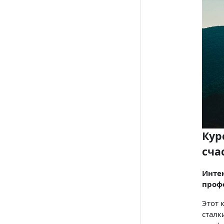
Кур
сча
Интен
профе
Этот 
сталк