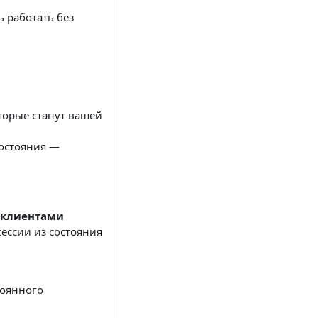
ь работать без
торые станут вашей
состояния —
с клиентами
ессии из состояния
тоянного