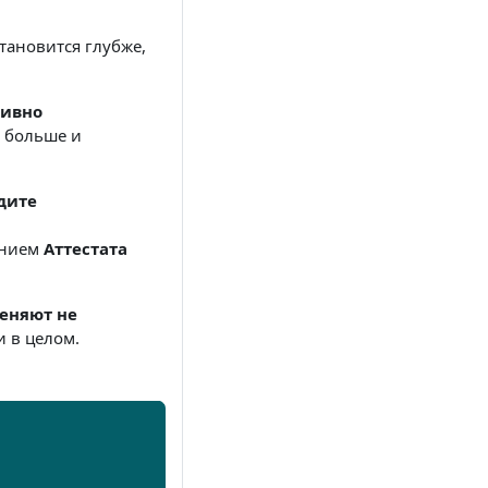
тановится глубже,
тивно
ь больше и
дите
ением
Аттестата
еняют не
и в целом.