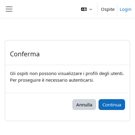
Vai al contenuto principale
Ospite
Login
Pannello laterale
Conferma
Gli ospiti non possono visualizzare i profili degli utenti.
Per proseguire è necessario autenticarsi.
Annulla
Continua